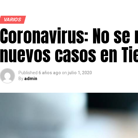
VARIOS
Coronavirus: No se 
nuevos casos en Ti
Published
6 años ago
on
julio 1, 2020
By
admin