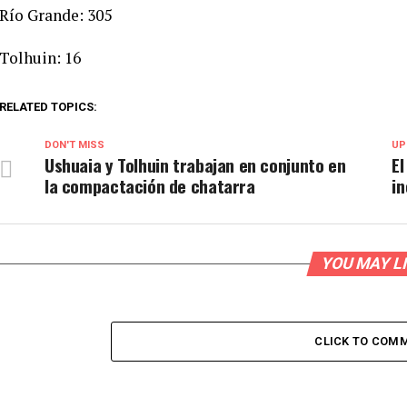
Río Grande: 305
Tolhuin: 16
RELATED TOPICS:
DON'T MISS
UP
Ushuaia y Tolhuin trabajan en conjunto en
El
la compactación de chatarra
in
YOU MAY L
CLICK TO COM