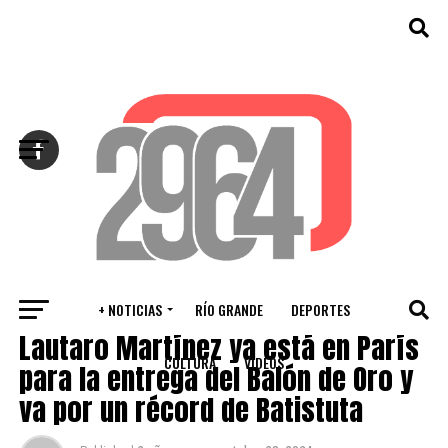
Salir de la versión móvil
+ NOTICIAS
RÍO GRANDE
DEPORTES
DEPORTES
Lautaro Martínez ya está en París
CULTURA
VIDEOS
para la entrega del Balón de Oro y
va por un récord de Batistuta