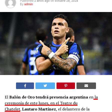
Published
2 años ago
on
octubre 28, 2024
By
admin
El
Balón de Oro tendrá presencia argentina
en
la
ceremonia de este lunes, en el Teatre du
Chatelet
.
Lautaro Martínez
, el delantero de la