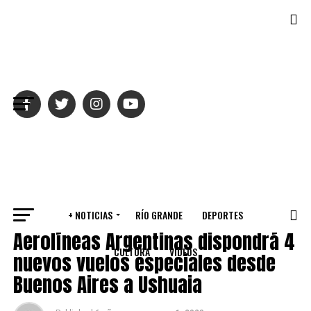
Salir de la versión móvil
+ NOTICIAS
RÍO GRANDE
DEPORTES
VARIOS
Aerolíneas Argentinas dispondrá 4
CULTURA
VIDEOS
nuevos vuelos especiales desde
Buenos Aires a Ushuaia