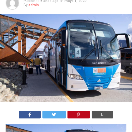
Published
6 años ago
on
mayo 1, 2020
By
admin