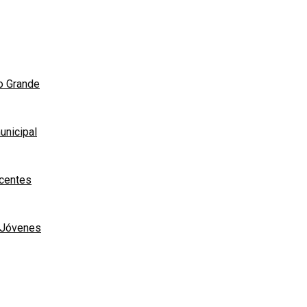
ío Grande
unicipal
scentes
e Jóvenes