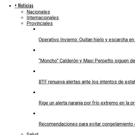
+ Noticias
Nacionales
Internacionales
Provinciales
Operativo Invierno: Quitan hielo y escarcha e
“Moncho” Calderón y Maxi Perpetto siguen d
BTF renueva alertas ante los intentos de est
Rige un alerta naranja por frío extremo en la p
Recomendaciones para evitar congelamiento 
Salud