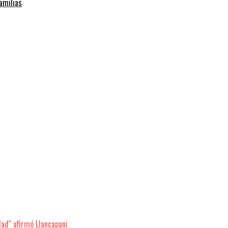
familias
dad" afirmó Llancapani