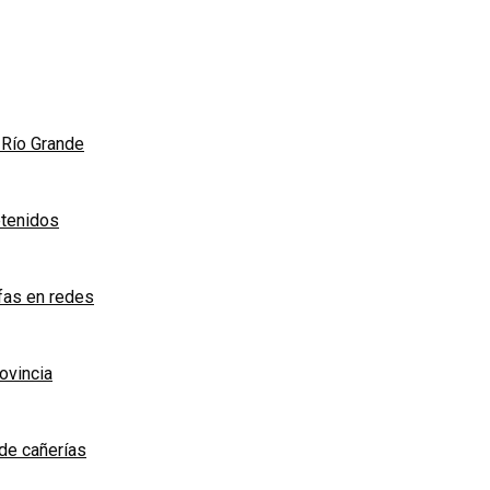
n Río Grande
etenidos
afas en redes
rovincia
de cañerías