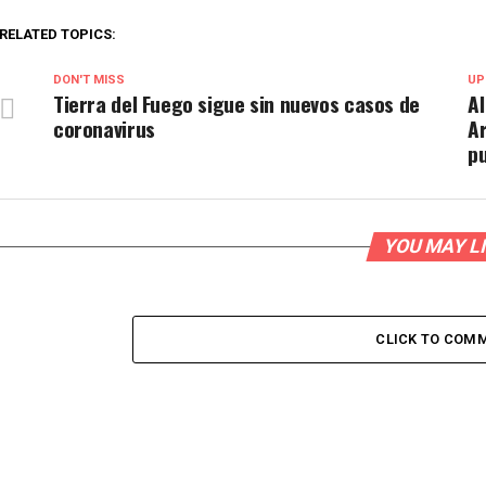
RELATED TOPICS:
DON'T MISS
UP
Tierra del Fuego sigue sin nuevos casos de
Al
coronavirus
A
pu
YOU MAY L
CLICK TO COM