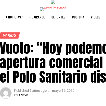
+ NOTICIAS
RÍO GRANDE
DEPORTES
CULTURA
VIDEOS
VARIOS
Vuoto: “Hoy podemo
apertura comercial
el Polo Sanitario d
Published
6 años ago
on
mayo 15, 2020
By
admin