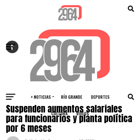
Salir de la versión móvil
+ NOTICIAS
RÍO GRANDE
DEPORTES
PROVINCIALES
Suspenden aumentos salariales
CULTURA
VIDEOS
para funcionarios y planta política
por 6 meses