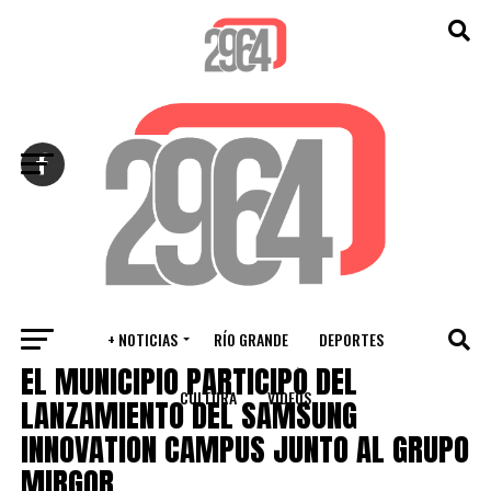
Salir de la versión móvil
+ NOTICIAS
RÍO GRANDE
DEPORTES
RÍO GRANDE
EL MUNICIPIO PARTICIPÓ DEL
CULTURA
VIDEOS
LANZAMIENTO DEL SAMSUNG
INNOVATION CAMPUS JUNTO AL GRUPO
MIRGOR