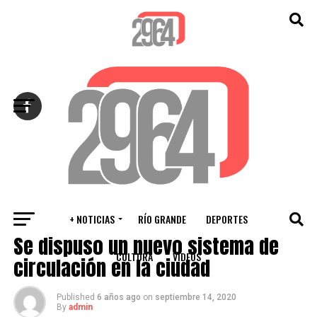
Salir de la versión móvil
+ NOTICIAS
RÍO GRANDE
DEPORTES
RÍO GRANDE
Se dispuso un nuevo sistema de
CULTURA
VIDEOS
circulación en la ciudad
Published
6 años ago
on
septiembre 14, 2020
By
admin