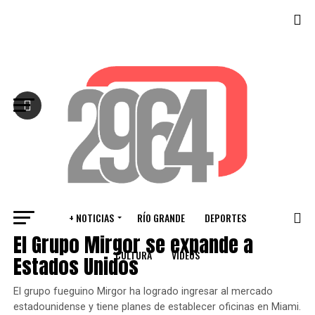
Salir de la versión móvil
+ NOTICIAS
RÍO GRANDE
DEPORTES
INTERNACIONALES
El Grupo Mirgor se expande a
CULTURA
VIDEOS
Estados Unidos
El grupo fueguino Mirgor ha logrado ingresar al mercado
estadounidense y tiene planes de establecer oficinas en Miami.