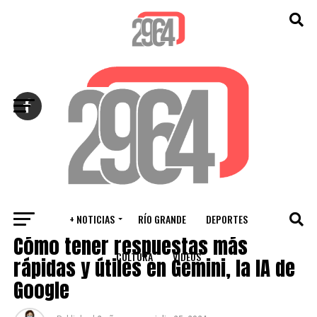
Salir de la versión móvil
+ NOTICIAS
RÍO GRANDE
DEPORTES
INTERNACIONALES
Cómo tener respuestas más
CULTURA
VIDEOS
rápidas y útiles en Gemini, la IA de
Google