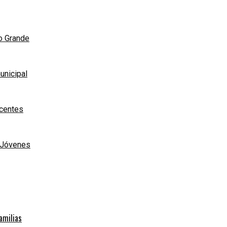
ío Grande
unicipal
scentes
e Jóvenes
familias