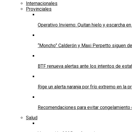
Internacionales
Provinciales
Operativo Invierno: Quitan hielo y escarcha e
“Moncho” Calderón y Maxi Perpetto siguen d
BTF renueva alertas ante los intentos de est
Rige un alerta naranja por frío extremo en la p
Recomendaciones para evitar congelamiento 
Salud