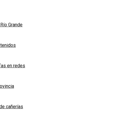
n Río Grande
etenidos
afas en redes
rovincia
de cañerías