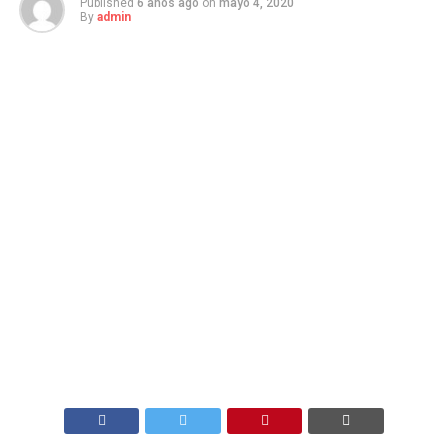
Published
6 años ago
on
mayo 4, 2020
By
admin