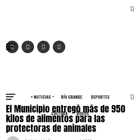
Salir de la versión móvil
+ NOTICIAS
RÍO GRANDE
DEPORTES
RÍO GRANDE
El Municipio entregó más de 950
CULTURA
VIDEOS
kilos de alimentos para las
protectoras de animales