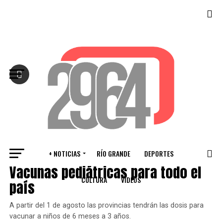
Salir de la versión móvil
+ NOTICIAS
RÍO GRANDE
DEPORTES
VARIOS
Vacunas pediátricas para todo el
CULTURA
VIDEOS
país
A partir del 1 de agosto las provincias tendrán las dosis para
vacunar a niños de 6 meses a 3 años.