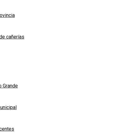
rovincia
de cañerías
ío Grande
unicipal
scentes