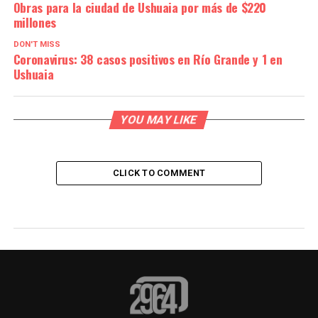
Obras para la ciudad de Ushuaia por más de $220
millones
DON'T MISS
Coronavirus: 38 casos positivos en Río Grande y 1 en
Ushuaia
YOU MAY LIKE
CLICK TO COMMENT