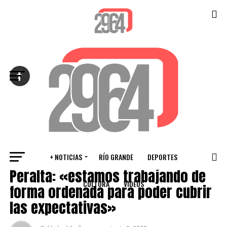
Salir de la versión móvil
+ NOTICIAS
RÍO GRANDE
DEPORTES
PROVINCIALES
Peralta: «estamos trabajando de
CULTURA
VIDEOS
forma ordenada para poder cubrir
las expectativas»