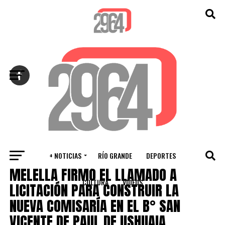
Salir de la versión móvil
+ NOTICIAS
RÍO GRANDE
DEPORTES
VARIOS
MELELLA FIRMÓ EL LLAMADO A
CULTURA
VIDEOS
LICITACIÓN PARA CONSTRUIR LA
NUEVA COMISARÍA EN EL B° SAN
VICENTE DE PAUL DE USHUAIA