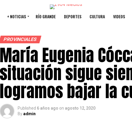
+ NOTICIAS
RÍO GRANDE
DEPORTES
CULTURA
VIDEOS
PROVINCIALES
María Eugenia Cócc
situación sigue sien
logramos bajar la c
Published
6 años ago
on
agosto 12, 2020
By
admin