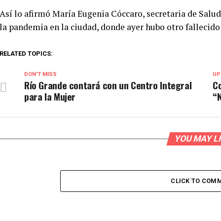
Así lo afirmó María Eugenia Cóccaro, secretaria de Salud 
la pandemia en la ciudad, donde ayer hubo otro fallecido 
RELATED TOPICS:
DON'T MISS
UP
Río Grande contará con un Centro Integral
Co
para la Mujer
“N
YOU MAY L
CLICK TO COM