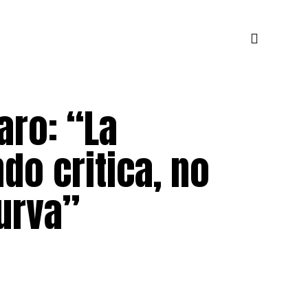
aro: “La
do critica, no
urva”