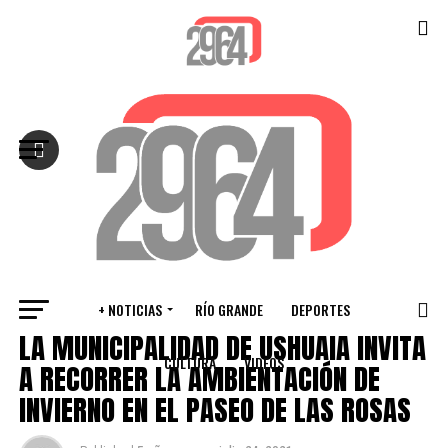
Salir de la versión móvil
+ NOTICIAS
RÍO GRANDE
DEPORTES
VARIOS
LA MUNICIPALIDAD DE USHUAIA INVITA
CULTURA
VIDEOS
A RECORRER LA AMBIENTACIÓN DE
INVIERNO EN EL PASEO DE LAS ROSAS