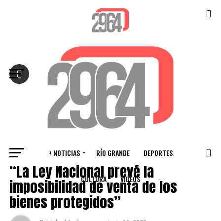
Salir de la versión móvil
+ NOTICIAS
RÍO GRANDE
DEPORTES
PROVINCIALES
“La Ley Nacional prevé la
CULTURA
VIDEOS
imposibilidad de venta de los
bienes protegidos”