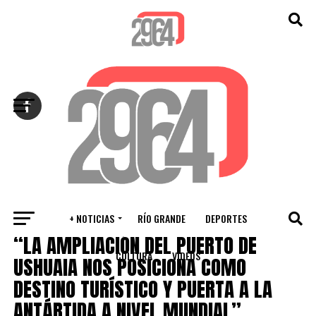
Salir de la versión móvil
+ NOTICIAS
RÍO GRANDE
DEPORTES
VARIOS
“LA AMPLIACIÓN DEL PUERTO DE
CULTURA
VIDEOS
USHUAIA NOS POSICIONA COMO
DESTINO TURÍSTICO Y PUERTA A LA
ANTÁRTIDA A NIVEL MUNDIAL”