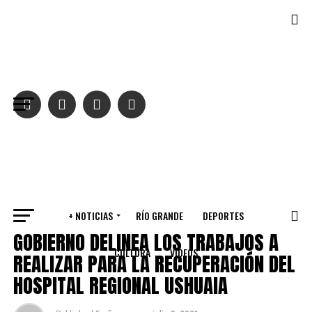
Salir de la versión móvil
+ NOTICIAS
RÍO GRANDE
DEPORTES
VARIOS
GOBIERNO DELINEA LOS TRABAJOS A
CULTURA
VIDEOS
REALIZAR PARA LA RECUPERACIÓN DEL
HOSPITAL REGIONAL USHUAIA