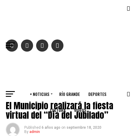
Salir de la versión móvil
+ NOTICIAS
RÍO GRANDE
DEPORTES
RÍO GRANDE
El Municipio realizará la fiesta
CULTURA
VIDEOS
virtual del “Día del Jubilado”
Published
6 años ago
on
septiembre 18, 2020
By
admin