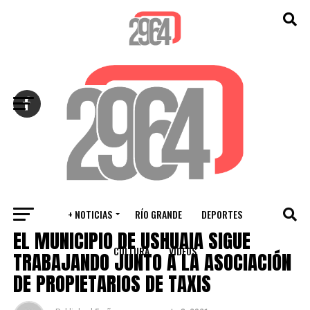
Salir de la versión móvil
+ NOTICIAS
RÍO GRANDE
DEPORTES
VARIOS
EL MUNICIPIO DE USHUAIA SIGUE
CULTURA
VIDEOS
TRABAJANDO JUNTO A LA ASOCIACIÓN
DE PROPIETARIOS DE TAXIS