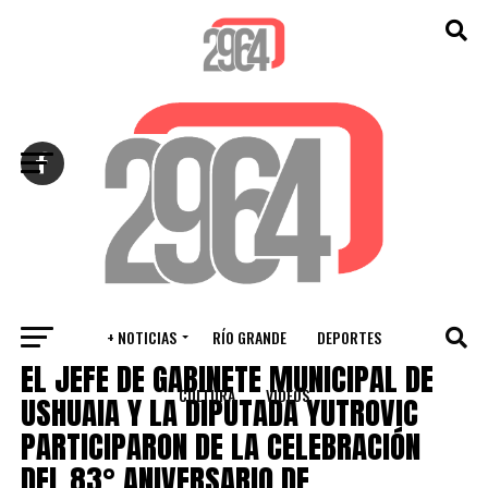
Salir de la versión móvil
+ NOTICIAS
RÍO GRANDE
DEPORTES
VARIOS
EL JEFE DE GABINETE MUNICIPAL DE
CULTURA
VIDEOS
USHUAIA Y LA DIPUTADA YUTROVIC
PARTICIPARON DE LA CELEBRACIÓN
DEL 83° ANIVERSARIO DE