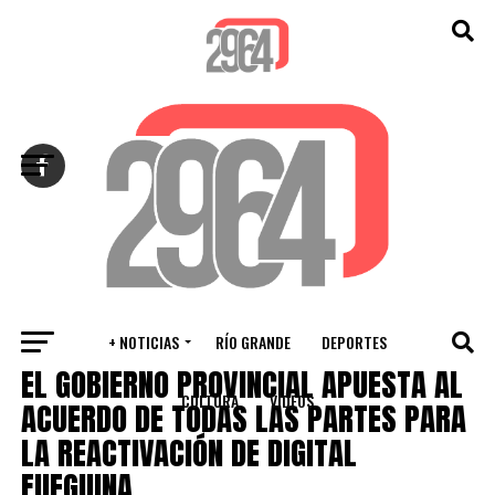
Salir de la versión móvil
+ NOTICIAS
RÍO GRANDE
DEPORTES
RÍO GRANDE
EL GOBIERNO PROVINCIAL APUESTA AL
CULTURA
VIDEOS
ACUERDO DE TODAS LAS PARTES PARA
LA REACTIVACIÓN DE DIGITAL
FUEGUINA