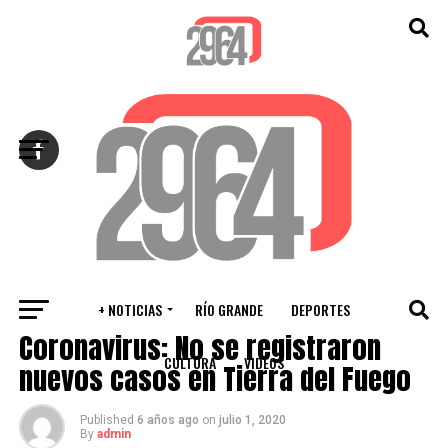
Salir de la versión móvil
+ NOTICIAS
RÍO GRANDE
DEPORTES
VARIOS
Coronavirus: No se registraron
CULTURA
VIDEOS
nuevos casos en Tierra del Fuego
Published
6 años ago
on
julio 1, 2020
By
admin