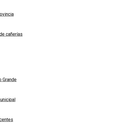
rovincia
de cañerías
ío Grande
unicipal
scentes