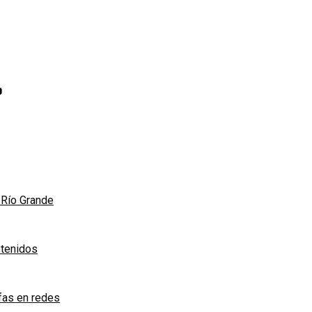
o
n Río Grande
etenidos
afas en redes