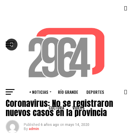
Salir de la versión móvil
+ NOTICIAS
RÍO GRANDE
DEPORTES
VARIOS
Coronavirus: No se registraron
CULTURA
VIDEOS
nuevos casos en la provincia
Published
6 años ago
on
mayo 14, 2020
By
admin