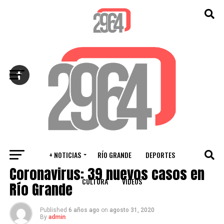
Salir de la versión móvil
+ NOTICIAS
RÍO GRANDE
DEPORTES
VARIOS
Coronavirus: 39 nuevos casos en
CULTURA
VIDEOS
Río Grande
Published
6 años ago
on
agosto 31, 2020
By
admin