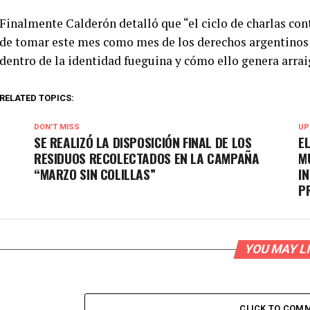
Finalmente Calderón detalló que “el ciclo de charlas con
de tomar este mes como mes de los derechos argentinos s
dentro de la identidad fueguina y cómo ello genera arraig
RELATED TOPICS:
DON'T MISS
UP
SE REALIZÓ LA DISPOSICIÓN FINAL DE LOS
E
RESIDUOS RECOLECTADOS EN LA CAMPAÑA
M
“MARZO SIN COLILLAS”
I
P
YOU MAY L
CLICK TO COM