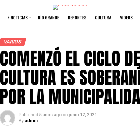
+ NOTICIAS
RÍO GRANDE
DEPORTES
CULTURA
VIDEOS
VARIOS
COMENZÓ EL CICLO D
CULTURA ES SOBERAN
POR LA MUNICIPALID
Published
5 años ago
on
junio 12, 2021
By
admin