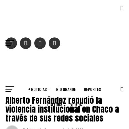
Salir de la versión móvil
+ NOTICIAS
RÍO GRANDE
DEPORTES
VARIOS
Alberto Fernández repudió la
CULTURA
VIDEOS
violencia institucional en Chaco a
través de sus redes sociales