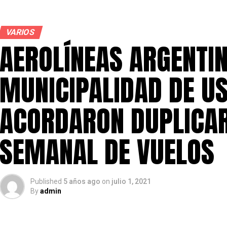
VARIOS
AEROLÍNEAS ARGENTIN
MUNICIPALIDAD DE U
ACORDARON DUPLICAR
SEMANAL DE VUELOS
Published
5 años ago
on
julio 1, 2021
By
admin