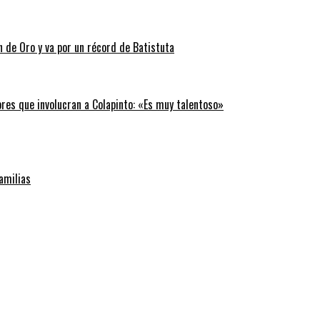
n de Oro y va por un récord de Batistuta
ores que involucran a Colapinto: «Es muy talentoso»
familias