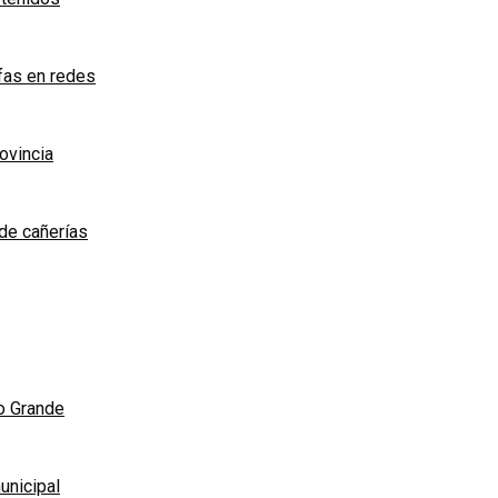
afas en redes
rovincia
de cañerías
ío Grande
unicipal