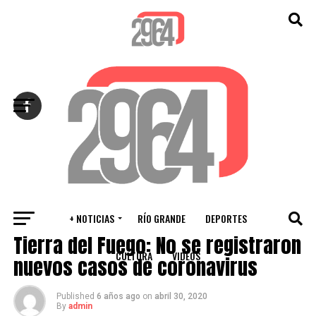
Salir de la versión móvil
+ NOTICIAS
RÍO GRANDE
DEPORTES
RÍO GRANDE
Tierra del Fuego: No se registraron
CULTURA
VIDEOS
nuevos casos de coronavirus
Published
6 años ago
on
abril 30, 2020
By
admin