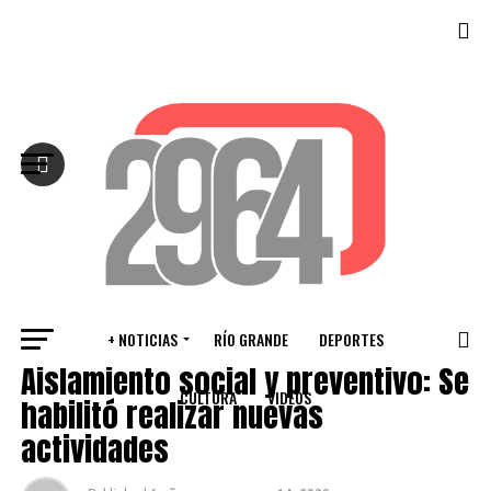
Salir de la versión móvil
+ NOTICIAS
RÍO GRANDE
DEPORTES
RÍO GRANDE
Aislamiento social y preventivo: Se
CULTURA
VIDEOS
habilitó realizar nuevas
actividades