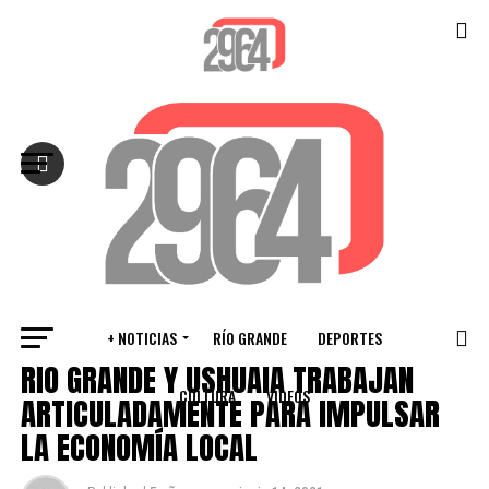
Salir de la versión móvil
+ NOTICIAS
RÍO GRANDE
DEPORTES
RÍO GRANDE
RÍO GRANDE Y USHUAIA TRABAJAN
CULTURA
VIDEOS
ARTICULADAMENTE PARA IMPULSAR
LA ECONOMÍA LOCAL