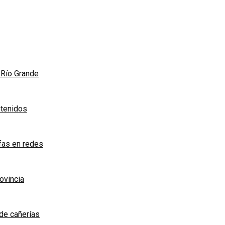
n Río Grande
etenidos
afas en redes
rovincia
de cañerías