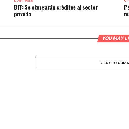
DON'T MISS
UP
BTF: Se otorgarán créditos al sector
Pe
privado
nu
YOU MAY L
CLICK TO COM