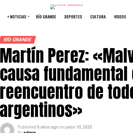
+ NOTICIAS
RÍO GRANDE
DEPORTES
CULTURA
VIDEOS
RÍO GRANDE
Martín Perez: «Mal
causa fundamental 
reencuentro de tod
argentinos»
Published
6 años ago
on
junio 10, 2020
By
admin