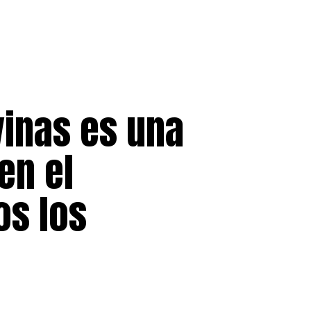
vinas es una
en el
os los