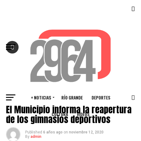
Salir de la versión móvil
+ NOTICIAS
RÍO GRANDE
DEPORTES
RÍO GRANDE
El Municipio informa la reapertura
CULTURA
VIDEOS
de los gimnasios deportivos
Published
6 años ago
on
noviembre 12, 2020
By
admin