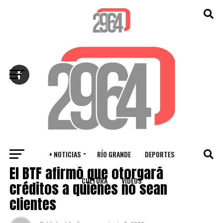
Salir de la versión móvil
+ NOTICIAS
RÍO GRANDE
DEPORTES
RÍO GRANDE
El BTF afirmó que otorgará
CULTURA
VIDEOS
créditos a quienes no sean
clientes