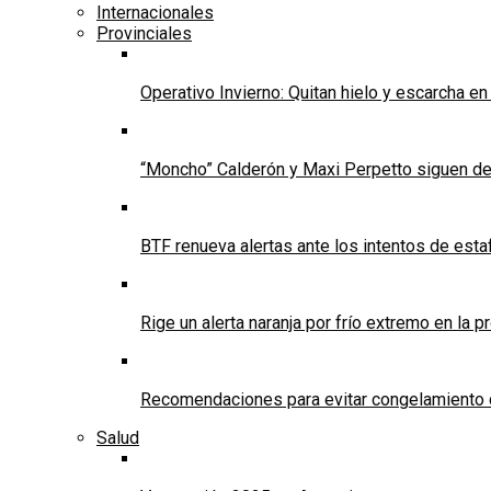
Internacionales
Provinciales
Operativo Invierno: Quitan hielo y escarcha e
“Moncho” Calderón y Maxi Perpetto siguen d
BTF renueva alertas ante los intentos de est
Rige un alerta naranja por frío extremo en la p
Recomendaciones para evitar congelamiento 
Salud