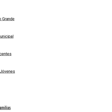
ío Grande
unicipal
scentes
e Jóvenes
familias