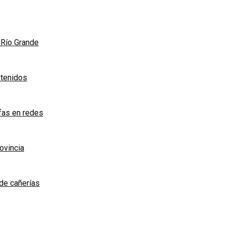
n Río Grande
etenidos
afas en redes
rovincia
de cañerías