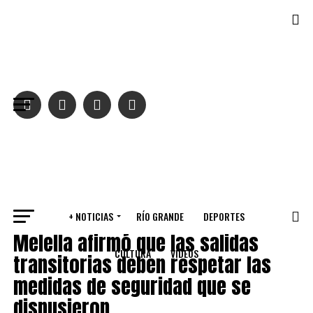
Salir de la versión móvil
+ NOTICIAS
RÍO GRANDE
DEPORTES
PROVINCIALES
Melella afirmó que las salidas
CULTURA
VIDEOS
transitorias deben respetar las
medidas de seguridad que se
dispusieron