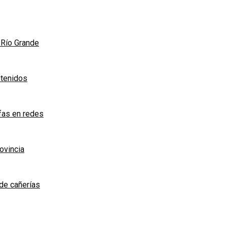
n Río Grande
etenidos
afas en redes
rovincia
de cañerías