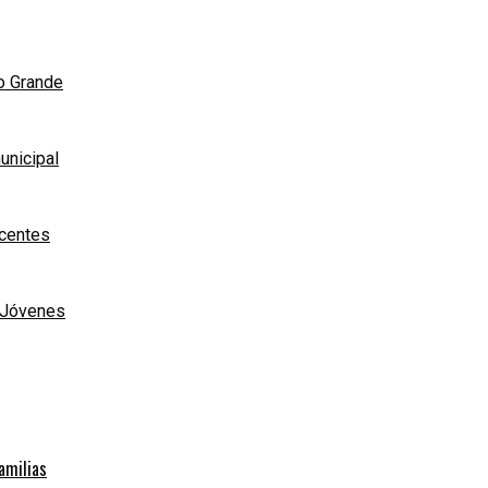
ío Grande
unicipal
scentes
e Jóvenes
familias