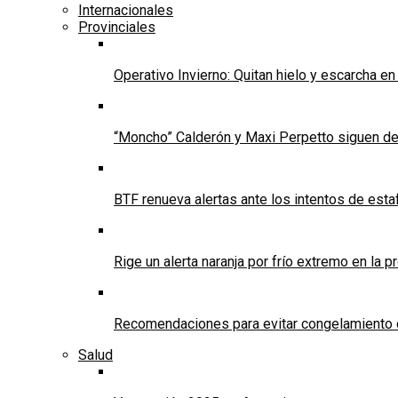
Internacionales
Provinciales
Operativo Invierno: Quitan hielo y escarcha e
“Moncho” Calderón y Maxi Perpetto siguen d
BTF renueva alertas ante los intentos de est
Rige un alerta naranja por frío extremo en la p
Recomendaciones para evitar congelamiento 
Salud