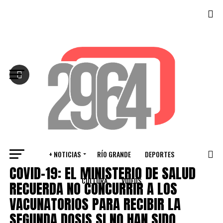
Salir de la versión móvil
+ NOTICIAS
RÍO GRANDE
DEPORTES
PROVINCIALES
COVID-19: EL MINISTERIO DE SALUD
CULTURA
VIDEOS
RECUERDA NO CONCURRIR A LOS
VACUNATORIOS PARA RECIBIR LA
SEGUNDA DOSIS SI NO HAN SIDO