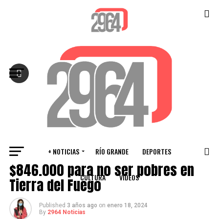
Salir de la versión móvil
+ NOTICIAS
RÍO GRANDE
DEPORTES
PROVINCIALES
$846.000 para no ser pobres en
CULTURA
VIDEOS
Tierra del Fuego
Published
3 años ago
on
enero 18, 2024
By
2964 Noticias