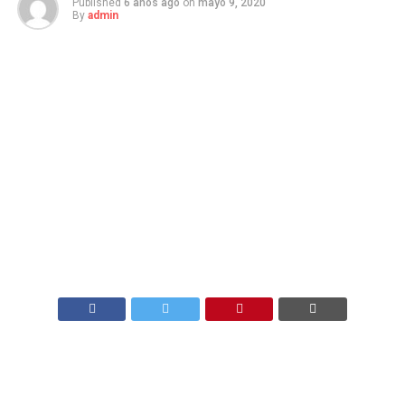
Published
6 años ago
on
mayo 9, 2020
By
admin