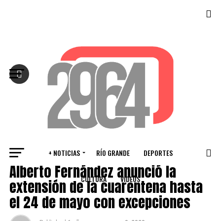
Salir de la versión móvil
+ NOTICIAS
RÍO GRANDE
DEPORTES
NACIONALES
Alberto Fernández anunció la
CULTURA
VIDEOS
extensión de la cuarentena hasta
el 24 de mayo con excepciones