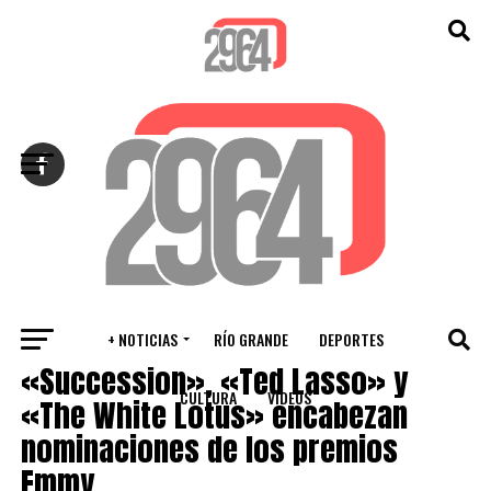
Salir de la versión móvil
+ NOTICIAS
RÍO GRANDE
DEPORTES
CULTURA
«Succession», «Ted Lasso» y
CULTURA
VIDEOS
«The White Lotus» encabezan
nominaciones de los premios
Emmy