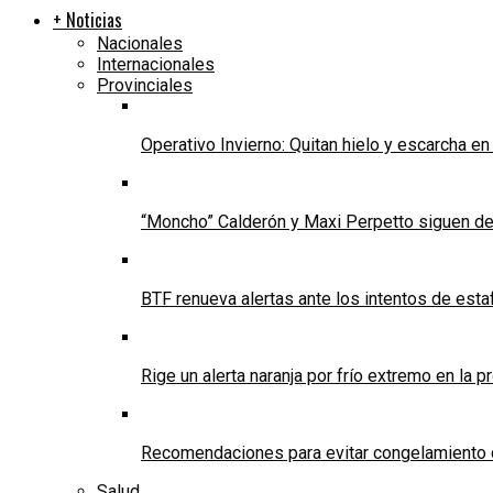
+ Noticias
Nacionales
Internacionales
Provinciales
Operativo Invierno: Quitan hielo y escarcha e
“Moncho” Calderón y Maxi Perpetto siguen d
BTF renueva alertas ante los intentos de est
Rige un alerta naranja por frío extremo en la p
Recomendaciones para evitar congelamiento 
Salud