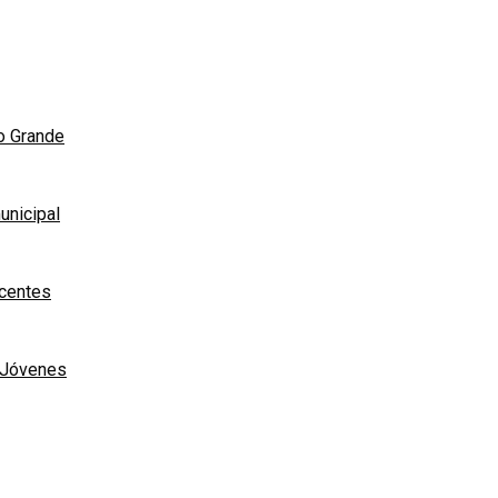
ío Grande
unicipal
scentes
e Jóvenes