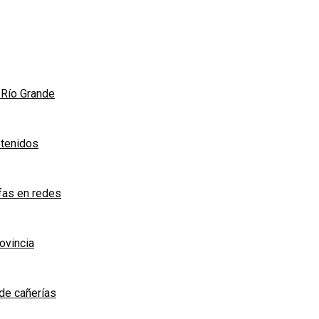
n Río Grande
etenidos
afas en redes
rovincia
de cañerías