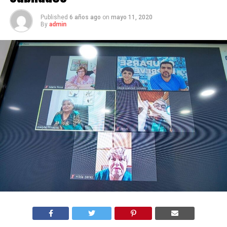
Published
6 años ago
on
mayo 11, 2020
By
admin