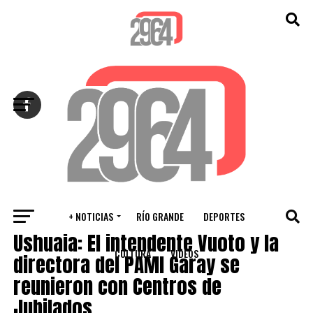
Salir de la versión móvil
+ NOTICIAS
RÍO GRANDE
DEPORTES
VARIOS
Ushuaia: El intendente Vuoto y la
CULTURA
VIDEOS
directora del PAMI Garay se
reunieron con Centros de
Jubilados